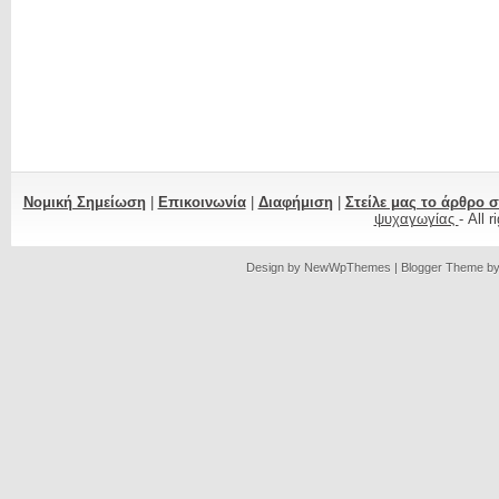
Νομική Σημείωση
|
Επικοινωνία
|
Διαφήμιση
|
Στείλε μας το άρθρο 
ψυχαγωγίας
- All 
Design by
NewWpThemes
| Blogger Theme b