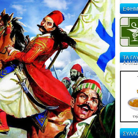
ΕΦΗΜ
ΤΑ ΓΛ
ΑΛΜΩ
ΣΥΛΛΟ