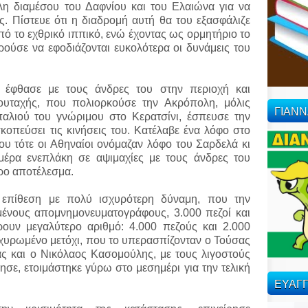
λη διαμέσου του Δαφνίου και του Ελαιώνα για να
. Πίστευε ότι η διαδρομή αυτή θα του εξασφάλιζε
πό το εχθρικό ιππικό, ενώ έχοντας ως ορμητήριο το
ούσε να εφοδιάζονται ευκολότερα οι δυνάμεις του
 έφθασε με τους άνδρες του στην περιοχή και
ουταχής, που πολιορκούσε την Ακρόπολη, μόλις
ΓΙΑΝ
αλιού του γνώριμου στο Κερατσίνι, έσπευσε την
οπεύσει τις κινήσεις του. Κατέλαβε ένα λόφο στο
υ τότε οι Αθηναίοι ονόμαζαν λόφο του Σαρδελά κι
ημέρα ενεπλάκη σε αψιμαχίες με τους άνδρες του
ερο αποτέλεσμα.
 επίθεση με πολύ ισχυρότερη δύναμη, που την
ένους απομνημονευματογράφους, 3.000 πεζοί και
ρουν μεγαλύτερο αριθμό: 4.000 πεζούς και 2.000
 οχυρωμένο μετόχι, που το υπερασπίζονταν ο Τούσας
ς και ο Νικόλαος Κασομούλης, με τους λιγοστούς
ησε, ετοιμάστηκε γύρω στο μεσημέρι για την τελική
ΕΥΑΓΓ