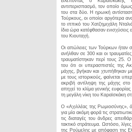
Βλέποντας ο Καραϊσκάκης τη
αντιπερισπασμό, τον οποίο όμως 
του στα δύο. Η ηρωική αντίστα
Τούρκους, οι οποίοι αργότερα αν
το ιππικό του Χατζημιχάλη Νταλι
ίδια ώρα κατέφθασαν ενισχύσεις 
του Κιουταχή.
Οι απώλειες των Τούρκων ήταν ση
ανήλθαν σε 300 και οι τραυματίε
τραυματίστηκαν περί τους 25. 
του ότι οι υπερασπιστές της Α
μάχης, βγήκαν και χτυπήθηκαν μ
με τους ιστορικούς, φαίνεται υπερ
ακριβή αντίληψη της μάχης στο
απηχεί το κλίμα γενικής ευφορία
τη μεγάλη νίκη του Καραϊσκάκη στ
Ο «Αχιλλέας της Ρωμιοσύνης», 
για μία ακόμη φορά τις στρατιωτικ
τις διαταγές του άνδρες απειθά
τακτικό στράτευμα. Ωστόσο, λίγες
της Ρούμελης με απόφαση της Ε