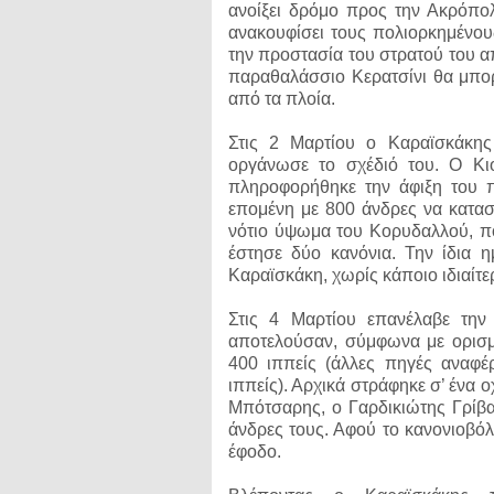
ανοίξει δρόμο προς την Ακρόπο
ανακουφίσει τους πολιορκημένους
την προστασία του στρατού του α
παραθαλάσσιο Κερατσίνι θα μπορ
από τα πλοία.
Στις 2 Μαρτίου ο Καραϊσκάκης
οργάνωσε το σχέδιό του. Ο Κι
πληροφορήθηκε την άφιξη του π
επομένη με 800 άνδρες να κατασκ
νότιο ύψωμα του Κορυδαλλού, πο
έστησε δύο κανόνια. Την ίδια 
Καραϊσκάκη, χωρίς κάποιο ιδιαίτ
Στις 4 Μαρτίου επανέλαβε την
αποτελούσαν, σύμφωνα με ορισμ
400 ιππείς (άλλες πηγές αναφέ
ιππείς). Αρχικά στράφηκε σ’ ένα
Μπότσαρης, ο Γαρδικιώτης Γρίβα
άνδρες τους. Αφού το κανονιοβόλ
έφοδο.