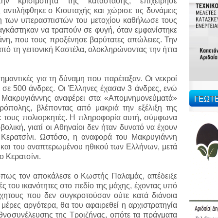
ν κρισιμότητα της κατάστασης, επιχείρησε
αντιλήφθηκε ο Κιουταχής και χώρισε τις δυνάμεις
ση των υπερασπιστών του μετοχίου καθήλωσε τους
αγκάστηκαν να τραπούν σε φυγή, όταν εμφανίστηκε
άνη, που τους προξένησε βαρύτατες απώλειες. Την
από τη γειτονική Καστέλα, ολοκληρώνοντας την ήττα
μαντικές για τη δύναμη που παρέταξαν. Οι νεκροί
ς σε 500 άνδρες. Οι Έλληνες έχασαν 3 άνδρες, ενώ
ΓΕΩΤ
Ο Μακρυγιάννης αναφέρει στα «Απομνημονεύματά»
κρόπολης, βλέποντας από μακριά την εξέλιξη της
ε τους πολιορκητές. Η πληροφορία αυτή, σύμφωνα
βολική, γιατί οι Αθηναίοι δεν ήταν δυνατό να έχουν
 Κερατσίνι. Ωστόσο, η αναφορά του Μακρυγιάννη
ς και του αναπτερωμένου ηθικού των Ελλήνων, μετά
ο Κερατσίνι.
όπως τον αποκάλεσε ο Κωστής Παλαμάς, απέδειξε
ές του ικανότητες στο πεδίο της μάχης, έχοντας υπό
ρχητους που δεν συγκροτούσαν ούτε κατά διάνοια
 μέρες αργότερα, θα του αφαιρεθεί η αρχιστρατηγία
θνοσυνέλευσης της Τροιζήνας, οπότε τα πράγματα