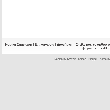
Νομική Σημείωση
|
Επικοινωνία
|
Διαφήμιση
|
Στείλε μας το άρθρο 
ψυχαγωγίας
- All 
Design by
NewWpThemes
| Blogger Theme b