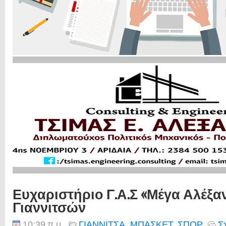
Ευχαριστήριο Γ.Α.Σ «Μέγα Αλέξ
Γιαννιτσών
10:39 π.μ.
ΓΙΑΝΝΙΤΣΑ
,
ΜΠΑΣΚΕΤ
,
ΣΠΟΡ
Σ