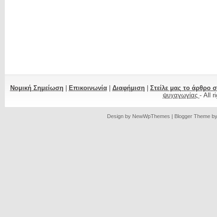
Νομική Σημείωση
|
Επικοινωνία
|
Διαφήμιση
|
Στείλε μας το άρθρο 
ψυχαγωγίας
- All 
Design by
NewWpThemes
| Blogger Theme b