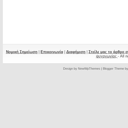
Νομική Σημείωση
|
Επικοινωνία
|
Διαφήμιση
|
Στείλε μας το άρθρο 
ψυχαγωγίας
- All 
Design by
NewWpThemes
| Blogger Theme b