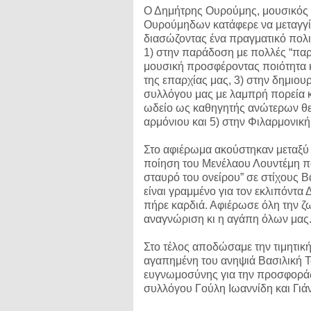
Ο Δημήτρης Ουρούμης, μουσικός 
Ουρούμηδων κατάφερε να μεταγγίσ
διασώζοντας ένα πραγματικό πολι
1) στην παράδοση με πολλές “παρα
μουσική προσφέροντας ποιότητα 
της επαρχίας μας, 3) στην δημιο
συλλόγου μας με λαμπρή πορεία κα
ωδείο ως καθηγητής ανώτερων θεω
αρμόνιου και 5) στην Φιλαρμονι
Στο αφιέρωμα ακούστηκαν μεταξύ 
ποίηση του Μενέλαου Λουντέμη π
σταυρό του ονείρου” σε στίχους 
είναι γραμμένο για τον εκλιπόντ
πήρε καρδιά. Αφιέρωσε όλη την ζω
αναγνώριση κι η αγάπη όλων μας
Στο τέλος αποδώσαμε την τιμητικ
αγαπημένη του ανηψιά Βασιλική Τ
ευγνωμοσύνης για την προσφοράς
συλλόγου Γούλη Ιωαννίδη και Γι