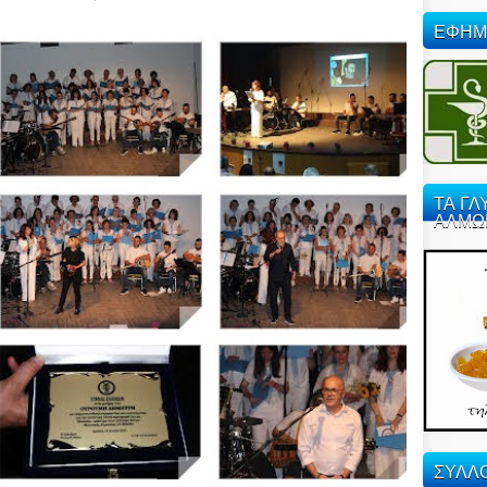
ΕΦΗΜ
ΤΑ ΓΛ
ΑΛΜΩ
ΣΥΛΛΟ