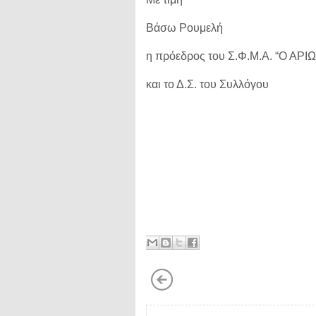
Βάσω Ρουμελή
η πρόεδρος του Σ.Φ.Μ.Α. “Ο ΑΡΙ
και το Δ.Σ. του Συλλόγου