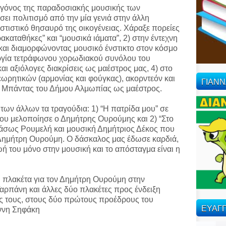
γόνος της παραδοσιακής μουσικής των
ει πολιτισμό από την μία γενιά στην άλλη
στιστικό θησαυρό της οικογένειας. Χάραξε πορείες
καταθήκες” και “μουσικά ιάματα”, 2) στην έντεχνη
και διαμορφώνοντας μουσικό ένστικτο στον κόσμο
υργία τετράφωνου χορωδιακού συνόλου του
ι αξιόλογες διακρίσεις ως μαέστρος μας, 4) στο
ρητικών (αρμονίας και φούγκας), ακορντεόν και
ΓΙΑΝ
κή Μπάντας του Δήμου Αλμωπίας ως μαέστρος.
των άλλων τα τραγούδια: 1) “Η πατρίδα μου” σε
ου μελοποίησε ο Δημήτρης Ουρούμης και 2) “Στο
Βάσως Ρουμελή και μουσική Δημήτριος Δέκος που
α Δημήτρη Ουρούμη. Ο δάσκαλος μας έδωσε καρδιά,
ή του μόνο στην μουσική και το απόσταγμα είναι η
.
ή πλακέτα για τον Δημήτρη Ουρούμη στην
αρπάνη και άλλες δύο πλακέτες προς ένδειξη
 τους, στους δύο πρώτους προέδρους του
ΕΥΑΓΓ
άννη Σηφάκη