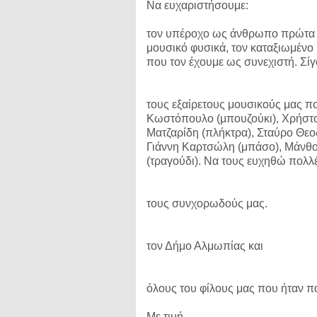
Να ευχαριστήσουμε:
τον υπέροχο ως άνθρωπο πρώτα (μ
μουσικό φυσικά, τον καταξιωμέν
που τον έχουμε ως συνεχιστή. Σίγ
τους εξαίρετους μουσικούς μας π
Κωστόπουλο (μπουζούκι), Χρήστο
Ματζαρίδη (πλήκτρα), Σταύρο Θεο
Γιάννη Καρτσώλη (μπάσο), Μάνθο 
(τραγούδι). Να τους ευχηθώ πολλές
τους συνχορωδούς μας.
τον Δήμο Αλμωπίας και
όλους του φίλους μας που ήταν π
Με τιμή