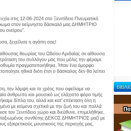
χία στις 12-06-2024 στο Ξενιτίδειο Πνευματικό
ιέρωμα στον αείμνηστο δάσκαλό μας ΔΗΜΗΤΡΙΟ
ου ονείρου”.
σα, ξεχείλισε η αγάπη σας!
αίθουσας θεωρίας του Ωδείου Αριδαίας σε αίθουσα
πρόταση του συλλόγου μας που μόλις την φέραμε
προθυμία πραγματοποιήθηκε. Ήταν ένα όμορφο
τοποίησε ηθικά διότι έτσι ο δάσκαλος δεν θα λείπει
ΒΙΒΛ
ση, την λάμψη και το χρέος που οφείλαμε να
ίο άνθρωπο και μουσικό ως ελάχιστο φόρο τιμής
καμε δίπλα του, αλλά και κατ’ επέκταση όλη η
ένο με κείμενα σχετικά με την ζωή του και πολλά
ισε τον Ξενιτίδειο χώρο και διεύθυνε, επιμελήθηκε,
 καταξιωμένος συνθέτης ΔΕΚΟΣ ΔΗΜΗΤΡΙΟΣ μαζί με
υς εξαιρετικούς μουσικούς της περιοχής μας.