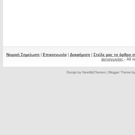
Νομική Σημείωση
|
Επικοινωνία
|
Διαφήμιση
|
Στείλε μας το άρθρο 
ψυχαγωγίας
- All 
Design by
NewWpThemes
| Blogger Theme b