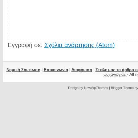
Εγγραφή σε:
Σχόλια ανάρτησης (Atom)
Νομική Σημείωση
|
Επικοινωνία
|
Διαφήμιση
|
Στείλε μας το άρθρο 
ψυχαγωγίας
- All 
Design by
NewWpThemes
| Blogger Theme b