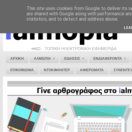
This site uses cookies from Google to deliver its s
ΝΟΜΙΚΗ ΣΗΜΕΙΩΣΗ
ΔΙΑΦΗΜΙΣΗ
ΕΠΙΚΟΙΝΩΝΙΑ
ΣΤΕΙΛΕ ΜΑΣ 
are shared with Google along with performance and 
statistics, and to detect and address abuse.
LEA
»
»
»
ΑΡΧΙΚΗ
ΑΛΜΩΠΙΑ
ΕΙΔΗΣΕΙΣ
ΕΝΔΙΑΦΕΡΟΝΤΑ
ΕΠΙΚΟΙΝΩΝΙΑ
ΝΤΟΚΙΜΑΝΤΕΡ
ΑΦΙΕΡΩΜΑΤΑ
ΣΥΝΕΝΤΕΥ