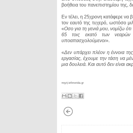
βοήθεια του πανεπιστημίου της, δ
Εν τέλει, η 25χρονη κατάφερε να 
τον εαυτό της τυχερό, ωστόσο μι
«
Οσο για τη γενιά μου, νομίζω ότ
65 τοις εκατό των νεαρών 
υποαπασχολούμενοι
».
«
Δεν υπάρχει πλέον η έννοια της
εργασίας, έχουμε την τάση να μέ
μια δουλειά. Και αυτό δεν είναι α
πηγή:iefimerida.gr