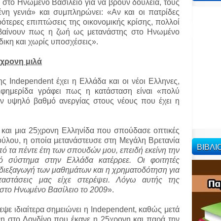
στο Ηνωμένο Βασίλειο για να βρουν δουλειά, τους
νη γενιά» και συμπληρώνει: «Αν και οι πατρίδες
ρότερες επιπτώσεις της οικονομικής κρίσης, πολλοί
αβαίνουν πως η ζωή ως μετανάστης στο Ηνωμένο
άδικη και χωρίς υποσχέσεις».
5χρονη μιλά
ης Independent έχει η Ελλάδα και οι νέοι Ελληνες,
εφημερίδα γράφει πως η κατάσταση είναι «πολύ
ον υψηλό βαθμό ανεργίας στους νέους που έχει η
 και μια 25χρονη Ελληνίδα που σπούδασε οπτικές
ούλου, η οποία μετανάστευσε στη Μεγάλη Βρετανία
ΒΙΒΛ
πό τα πέντε έτη των σπουδών μου, επειδή εκείνη την
ό σύστημα στην Ελλάδα κατέρρεε. Οι φοιτητές
 διεξαγωγή των μαθημάτων και η χρηματοδότηση για
αταστάσεις μας είχε στερέψει. Λόγω αυτής της
στο Ηνωμένο Βασίλειο το 2009
».
ψε ιδιαίτερα σημειώνει η Independent, καθώς μετά
η στο Λονδίνο που έκανε η 25χρονη και παρά την