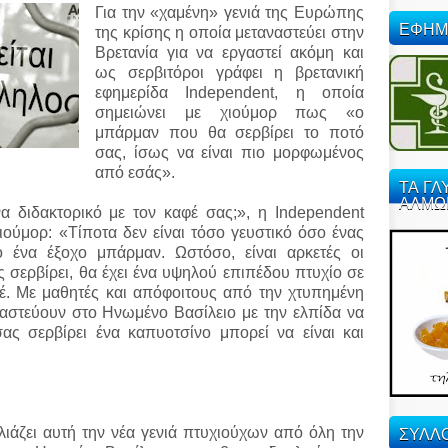
Για την «χαμένη» γενιά της Ευρώπης
ΕΦΗΜ
της κρίσης η οποία μεταναστεύει στην
Βρετανία για να εργαστεί ακόμη και
ως σερβιτόροι γράφει η βρετανική
εφημερίδα Independent, η οποία
σημειώνει με χιούμορ πως «ο
μπάρμαν που θα σερβίρει το ποτό
σας, ίσως να είναι πιο μορφωμένος
από εσάς».
ΤΑ ΓΛ
ΑΛΜΩ
α διδακτορικό με τον καφέ σας;», η Independent
ούμορ: «Τίποτα δεν είναι τόσο γευστικό όσο ένας
 ένα έξοχο μπάρμαν. Ωστόσο, είναι αρκετές οι
ς σερβίρει, θα έχει ένα υψηλού επιπέδου πτυχίο σε
φέ. Με μαθητές και απόφοιτους από την χτυπημένη
αστεύουν στο Ηνωμένο Βασίλειο με την ελπίδα να
ας σερβίρει ένα καπυοτσίνο μπορεί να είναι και
ΣΥΛΛΟ
λιάζει αυτή την νέα γενιά πτυχιούχων από όλη την