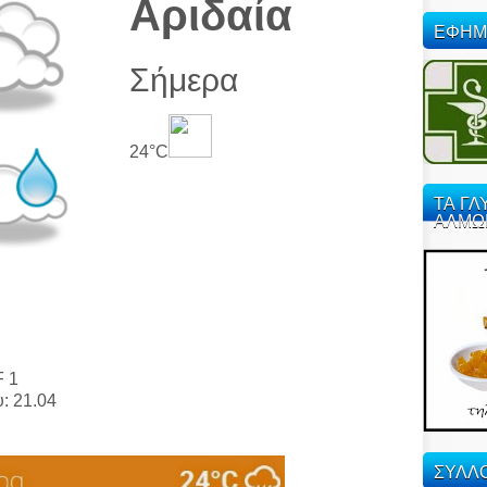
Αριδαία
ΕΦΗΜ
Σήμερα
24°C
ΤΑ ΓΛ
ΑΛΜΩ
F 1
υ: 21.04
ΣΥΛΛΟ