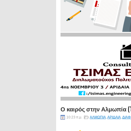
Ο καιρός στην Αλμωπία (1
10:23 π.μ.
ΑΛΜΩΠΙΑ
,
ΑΡΙΔΑΙΑ
,
ΔΙΑΦ