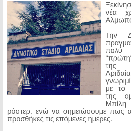
Ξεκίνησ
νέα χ
Αλμωπό
Την Δ
πραγμα
πολύ 
"πρώτ
της 
Αριδ
γνωριμ
με το 
της ο
Μπίλη 
ρόστερ, ενώ να σημειώσουμε πως α
προσθήκες τις επόμενες ημέρες.