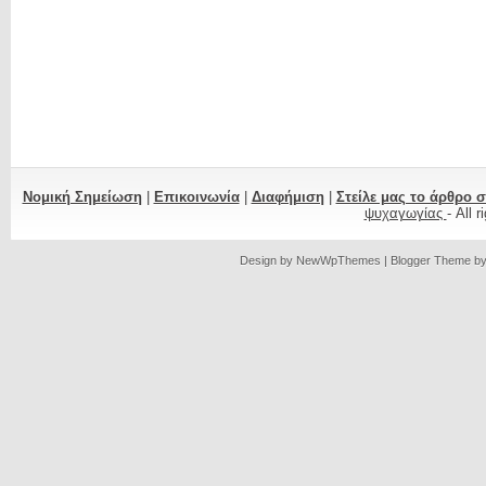
Νομική Σημείωση
|
Επικοινωνία
|
Διαφήμιση
|
Στείλε μας το άρθρο 
ψυχαγωγίας
- All 
Design by
NewWpThemes
| Blogger Theme b