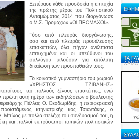
Ξεπέρασε κάθε προσδοκία η επιτυχία
ΕΦΗΜ
της πρώτης μέρας του Πολιτιστικού
Ανταμώματος 2014 που διοργάνωσε
ο Μ.Σ. Προμάχων «ΟΙ ΠΡΟΜΑΧΟΙ».
Τόσο από πλευράς διοργάνωσης,
όσο και από πλευράς προσέλευσης
επισκεπτών, όλα πήγαν ανέλπιστα
επιτυχημένα και οι υπεύθυνοι του
ΤΑ ΓΛ
συλλόγου μιλούσαν για απόλυτη
ΑΛΜΩ
δικαίωση των προσπαθειών τους.
Το κοινοτικό γυμναστήριο του χωριού
«ΧΡΗΣΤΟΣ ΤΖΙΒΑΝΗΣ»
κατοίκους και πολλούς ξένους επισκέπτες, ενώ
ην πρώτη αυτή ημέρα των εκδηλώσεων,ο βουλευτής
ιφερειάρχης Πέλλας Θ. Θεοδωρίδης, η περιφερειακή
οϊστάμενος κτηνιατρικής κος Τσιαντάκης, ο
. Μπίνος με πολλά στελέχη του συνδυασμού του, η
ύκη και πολλοί εκπρόσωποι τοπικών πολιτιστικών
ΣΥΛΛΟ