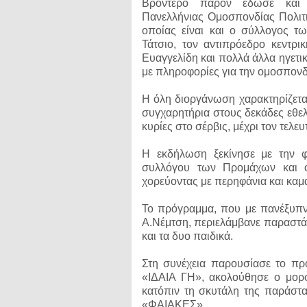
Βροντερό παρόν έδωσε και 
Πανελλήνιας Ομοσπονδίας Πολιτ
οποίας είναι και ο σύλλογος τ
Τάτσιο, τον αντιπρόεδρο κεντρι
Ευαγγελίδη και πολλά άλλα ηγετι
με πληροφορίες για την ομοσπονδί
Η όλη διοργάνωση χαρακτηρίζεται
συγχαρητήρια στους δεκάδες εθελ
κυρίες στο σέρβις, μέχρι τον τελευ
Η εκδήλωση ξεκίνησε με την 
συλλόγου των Προμάχων και 
χορεύοντας με περηφάνια και καμά
Το πρόγραμμα, που με πανέξυπν
Α.Νέμτση, περιελάμβανε παραστά
και τα δυο παιδικά.
Στη συνέχεια παρουσίασε το πρ
«ΙΔΑΙΑ ΓΗ», ακολούθησε ο μορ
κατόπιν τη σκυτάλη της παράστ
«ΦΑΙΑΚΕΣ».