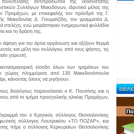
πολυπληθής αντιπροσωπία της νεοσύστατης
ιστικών Συλλόγων Μακεδόνων, ιδρυτικό μέλος της
ων Προμάχων, με επικεφαλής τον πρόεδρό της Γ.
κής Μακεδονίας Δ. Γιουματζίδη, τον γραμματέα Δ.
κά στελέχη, ενώ μοιράστηκαν ενημερωτικά φυλλάδια
α και τη δράση της.
 άψογη για την άρτια οργάνωση και αξίζουν θερμά
οντές και μέλη του συλλόγου, από τους ψήστες, τις
ταίο χορευτή.
φαντασμαγορική είσοδο όλων των τμημάτων του
ο χώρος πλημμύρισε από 130 Μακεδονόπουλα
ρι, κάνοντας όλους να ριγήσουν.
ΒΙΒΛ
ους διαλόγους παρουσίασαν ο Κ. Πουσίνης και η
σεις από το τμήμα προσχολικής ηλικίας Προμάχων,
όγραμμά του ο Κρητικός σύλλογος Θεσσαλονίκης
φωτικός σύλλογος Λουτρακίου «ΤΟ ΠΟΖΑΡ», και
ασης πήρε ο σύλλογος Κερκυραίων Θεσσαλονίκης