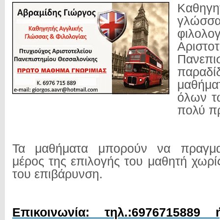
Καθηγ
γλώ
φιλολο
Αριστοτ
Πανεπισ
παραδί
μαθήμ
όλων τ
πολύ πρ
Τα μαθήματα μπορούν να πραγμα
μέρος της επιλογής του μαθητή χωρί
του επιβάρυνση.
Επικοινωνία: τηλ.:6976715889