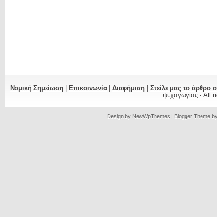
Νομική Σημείωση
|
Επικοινωνία
|
Διαφήμιση
|
Στείλε μας το άρθρο 
ψυχαγωγίας
- All 
Design by
NewWpThemes
| Blogger Theme b