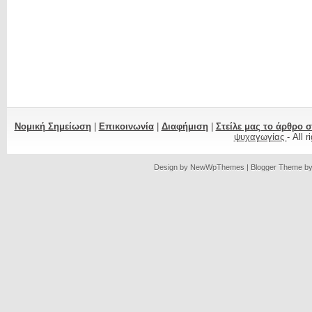
Νομική Σημείωση
|
Επικοινωνία
|
Διαφήμιση
|
Στείλε μας το άρθρο 
ψυχαγωγίας
- All 
Design by
NewWpThemes
| Blogger Theme b