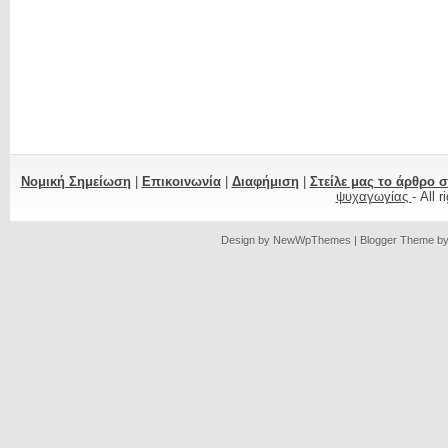
Νομική Σημείωση
|
Επικοινωνία
|
Διαφήμιση
|
Στείλε μας το άρθρο 
ψυχαγωγίας
- All 
Design by
NewWpThemes
| Blogger Theme b