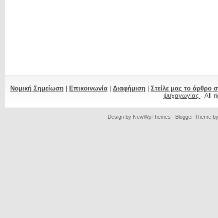
Νομική Σημείωση
|
Επικοινωνία
|
Διαφήμιση
|
Στείλε μας το άρθρο 
ψυχαγωγίας
- All 
Design by
NewWpThemes
| Blogger Theme b