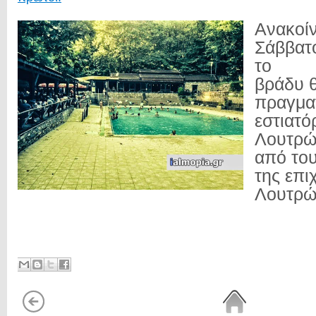
Ανακοί
Σάββατο
το
βράδυ 
πραγμα
εστιατό
Λουτρώ
από το
της επι
Λουτρώ