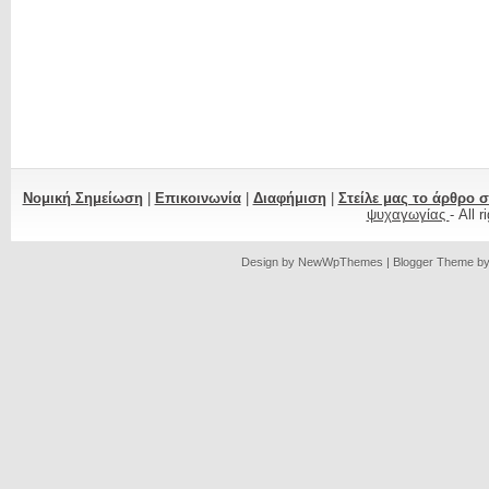
Νομική Σημείωση
|
Επικοινωνία
|
Διαφήμιση
|
Στείλε μας το άρθρο 
ψυχαγωγίας
- All 
Design by
NewWpThemes
| Blogger Theme b