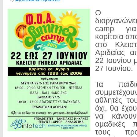
Ο Φ.Ο.
διοργανών
camp για
κορίτσια απ
στο Κλεισ
Αριδαίας α
22 Ιουνίου 
27 Ιουνίου.
Τα παι
συμμετέχο
αθλητές το
όχι, θα έχο
να κάνουν
ομαδικές 
τους προ