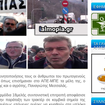
ΕΦΗΜ
ΤΑ ΓΛ
ΑΛΜΩ
κινητοποιήσεις τους οι άνθρωποι του πρωτογενούς
, όπως επισήμαναν στο ΑΠΕ-ΜΠΕ τα μέλη της, ο
 και ο αγρότης, Παναγιώτης Μεσσαλάς.
αρμόδια 18μελής συντονιστική επιτροπή αποφάσισε
την παράταξη των τρακτέρ σε κομβικά σημεία της
ΣΥΛΛΟ
 αμέσως επόμενες ημέρες να κινηθούν στα μπλόκα