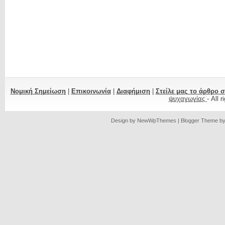
Νομική Σημείωση
|
Επικοινωνία
|
Διαφήμιση
|
Στείλε μας το άρθρο 
ψυχαγωγίας
- All 
Design by
NewWpThemes
| Blogger Theme b