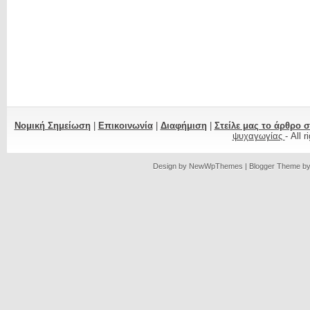
Νομική Σημείωση
|
Επικοινωνία
|
Διαφήμιση
|
Στείλε μας το άρθρο 
ψυχαγωγίας
- All 
Design by
NewWpThemes
| Blogger Theme b