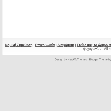
Νομική Σημείωση
|
Επικοινωνία
|
Διαφήμιση
|
Στείλε μας το άρθρο 
ψυχαγωγίας
- All 
Design by
NewWpThemes
| Blogger Theme b