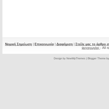
Νομική Σημείωση
|
Επικοινωνία
|
Διαφήμιση
|
Στείλε μας το άρθρο 
ψυχαγωγίας
- All 
Design by
NewWpThemes
| Blogger Theme b