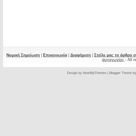
Νομική Σημείωση
|
Επικοινωνία
|
Διαφήμιση
|
Στείλε μας το άρθρο 
ψυχαγωγίας
- All 
Design by
NewWpThemes
| Blogger Theme b