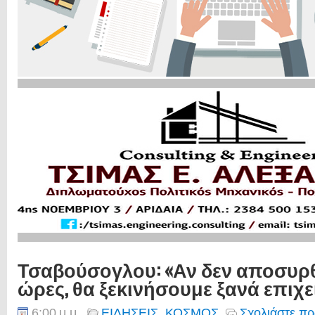
Τσαβούσογλου: «Αν δεν αποσυρθ
ώρες, θα ξεκινήσουμε ξανά επιχ
6:00 μ.μ.
ΕΙΔΗΣΕΙΣ
,
ΚΟΣΜΟΣ
Σχολιάστε πρ