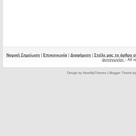
Νομική Σημείωση
|
Επικοινωνία
|
Διαφήμιση
|
Στείλε μας το άρθρο 
ψυχαγωγίας
- All 
Design by
NewWpThemes
| Blogger Theme b