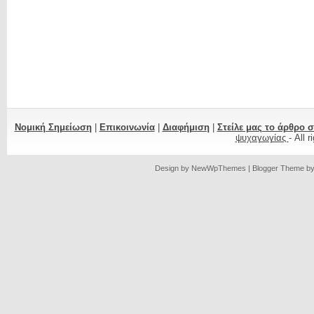
Νομική Σημείωση
|
Επικοινωνία
|
Διαφήμιση
|
Στείλε μας το άρθρο 
ψυχαγωγίας
- All 
Design by
NewWpThemes
| Blogger Theme b