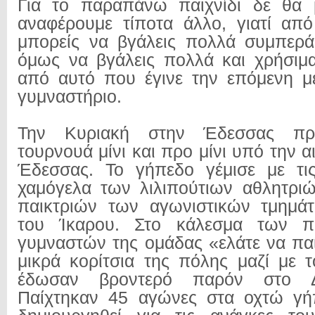
Για το παραπάνω παιχνίδι δε θα
αναφέρουμε τίποτα άλλο, γιατί από
μπορείς να βγάλεις πολλά συμπερά
όμως να βγάλεις πολλά και χρήσιμ
από αυτό που έγινε την επόμενη μ
γυμναστήριο.
Την Κυριακή στην Έδεσσας πρα
τουρνουά μίνι και προ μίνι υπό την α
Έδεσσας. Το γήπεδο γέμισε με τι
χαμόγελα των λιλιπούτιων αθλητρι
παικτριών των αγωνιστικών τμημά
του Ίκαρου. Στο κάλεσμα των π
γυμναστών της ομάδας «ελάτε να παί
μικρά κορίτσια της πόλης μαζί με τ
έδωσαν βροντερό παρόν στο 
Παίχτηκαν 45 αγώνες στα οχτώ γή