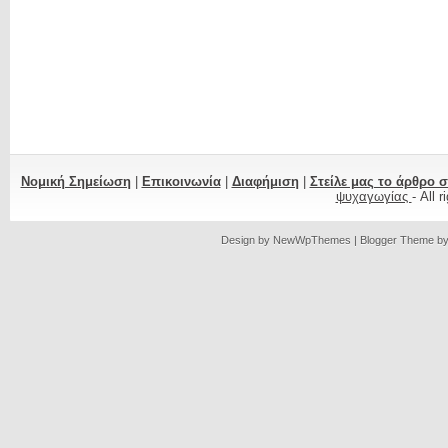
Νομική Σημείωση
|
Επικοινωνία
|
Διαφήμιση
|
Στείλε μας το άρθρο 
ψυχαγωγίας
- All 
Design by
NewWpThemes
| Blogger Theme b