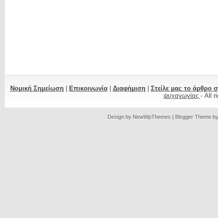
Νομική Σημείωση
|
Επικοινωνία
|
Διαφήμιση
|
Στείλε μας το άρθρο 
ψυχαγωγίας
- All 
Design by
NewWpThemes
| Blogger Theme b