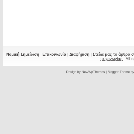
Νομική Σημείωση
|
Επικοινωνία
|
Διαφήμιση
|
Στείλε μας το άρθρο 
ψυχαγωγίας
- All 
Design by
NewWpThemes
| Blogger Theme b