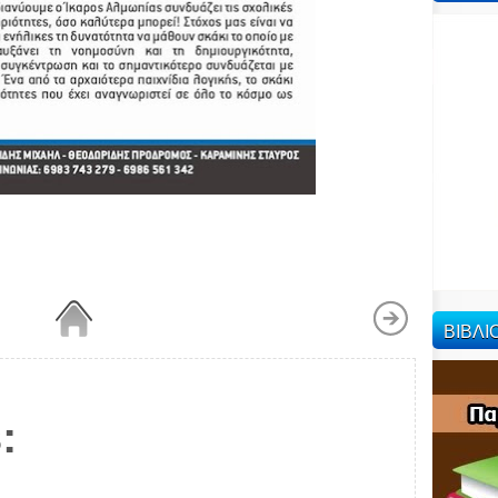
ΒΙΒΛ
: