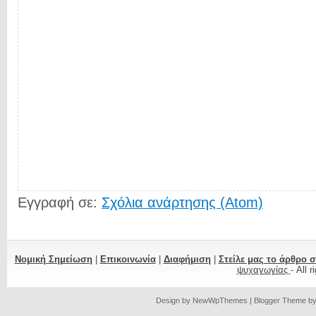
Εγγραφή σε:
Σχόλια ανάρτησης (Atom)
Νομική Σημείωση
|
Επικοινωνία
|
Διαφήμιση
|
Στείλε μας το άρθρο 
ψυχαγωγίας
- All 
Design by
NewWpThemes
| Blogger Theme b