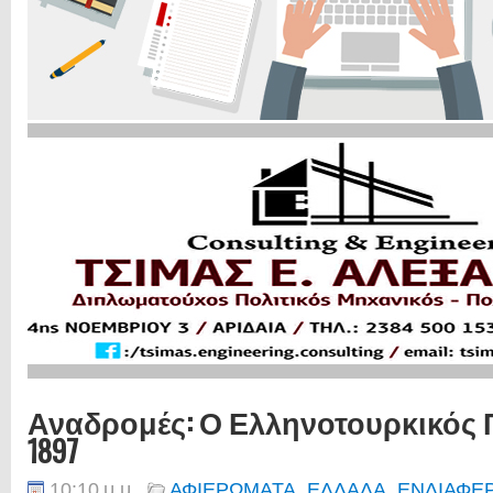
Αναδρομές: Ο Ελληνοτουρκικός 
1897
10:10 μ.μ.
ΑΦΙΕΡΩΜΑΤΑ
,
ΕΛΛΑΔΑ
,
ΕΝΔΙΑΦΕ