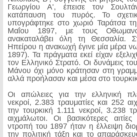
Γεωργίου Α', έπεισε τον Σουλτά
κατάπαυση του πυρός. Το σχετι
υπογράφτηκε στο χωριό Ταράτσα τη
Μαΐου 1897, με τους Οθωμαν
ανακαταλάβει όλη τη Θεσσαλία. 
Ηπείρου η ανακωχή έγινε μία μέρα ν
1897). Τα πράγματα εκεί είχαν εξελιχ
τον Ελληνικό Στρατό. Οι δυνάμεις τ
Μάνου όχι μόνο κράτησαν στη γραμμ
αλλά προήλασαν και μέσα στο τουρκι
Οι απώλειες για την ελληνική π
νεκροί, 2.383 τραυματίες και 252 αι
την τουρκική 1.111 νεκροί, 3.238 τ
αιχμάλωτοι. Οι βασικότερες αιτίες
ντροπή του 1897 ήταν η έλλειψη διο
την πολιτική τάξη και το απαράσκευ