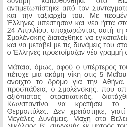
δύναμη κατευθύνθηκε στο Βελ
αντιμετωπίστηκε από τον Συνταγμα
και την ταξιαρχία του. Με πεσμέν
Έλληνες υπέστησαν και νέα ήττα στ
24 Απριλίου, υποχωρώντας αυτή τη 
Σμολένσκης διατάχθηκε να εγκαταλεί
και να μεταβεί με τις δυνάμεις του σ
ο Έλληνες προετοίμαζαν νέα γραμμή
Μάταια, όμως, αφού ο υπέρτερος το
πέτυχε μια ακόμη νίκη στις 5 Μαΐου
ανοιχτό το δρόμο για την Αθήνα.
προσπάθεια, ο Σμολένσκης, που απ
αξιόπιστος στρατιωτικός, διατά
Κωνσταντίνο να κρατήσει το 
Θερμοπύλες. Δεν χρειάστηκε, γιατ
Μεγάλες Δυνάμεις. Μάχη στο Βελε
Νικόλαος Β', συγγενής εκ μητρός το