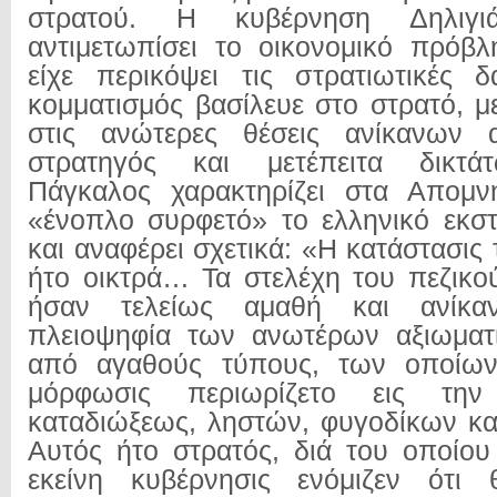
στρατού. Η κυβέρνηση Δηλιγι
αντιμετωπίσει το οικονομικό πρόβ
είχε περικόψει τις στρατιωτικές 
κομματισμός βασίλευε στο στρατό, 
στις ανώτερες θέσεις ανίκανων 
στρατηγός και μετέπειτα δικτ
Πάγκαλος χαρακτηρίζει στα Απομν
«ένοπλο συρφετό» το ελληνικό εκσ
και αναφέρει σχετικά: «Η κατάστασις
ήτο οικτρά… Τα στελέχη του πεζικού
ήσαν τελείως αμαθή και ανίκα
πλειοψηφία των ανωτέρων αξιωματι
από αγαθούς τύπους, των οποίων
μόρφωσις περιωρίζετο εις την
καταδιώξεως, ληστών, φυγοδίκων κ
Αυτός ήτο στρατός, διά του οποίου
εκείνη κυβέρνησις ενόμιζεν ότι