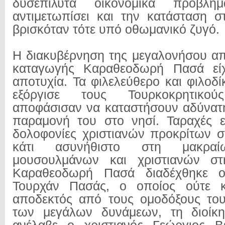
δυσεπίλυτα οικονομικά προβλή
αντιμετωπίσει και την κατάσταση 
βρισκόταν τότε υπό οθωμανικό ζυγό.
Η διακυβέρνηση της μεγαλονήσου απ
καταγωγής Καραθεοδωρή Πασά είχ
αποτυχία. Τα φιλελεύθερο και φιλοδ
εξόργισε τους Τουρκοκρητικο
αποφάσισαν να καταστήσουν αδύνατ
παραμονή του στο νησί. Ταραχές ε
δολοφονίες χριστιανών προκρίτων σ
κάτι ασυνήθιστο στη μακραί
μουσουλμάνων και χριστιανών στ
Καραθεοδωρή Πασά διαδέχθηκε ο
Τουρχάν Πασάς, ο οποίος ούτε κ
αποδεκτός από τους ομοδόξους το
των μεγάλων δυνάμεων, τη διοίκ