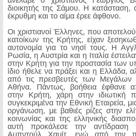
ανέλαβε ο χριστιανός Γεώργιος Β
διοικητής της Σάμου. Η κατάσταση, 
έκρυθμη και το αίμα έρεε άφθονο.
Οι χριστιανοί Έλληνες, που αποτελο
κατοίκων της Κρήτης, είχαν ξεσηκωθ
αυτονομία για το νησί τους. Η Αγγλ
Ρωσία, η Αυστρία και η Ιταλία έστειλ
στην Κρήτη για την προστασία των υ
ίδιο ήθελε να πράξει και η Ελλάδα, 
από τις πρεσβευτές των Μεγάλων
Αθήνα. Πάντως, βοήθεια έφθανε 
στην Κρήτη, χάρη στην ιδιωτική π
συγκεκριμένα την Εθνική Εταιρεία, μι
οργάνωση, με βαθιές ρίζες στην ελί
κοινωνίας και της ελληνικής διασπο
αυτή προκάλεσε την αντίδραση 
Αμπντούλ Χαμίτ, ενώ από την π