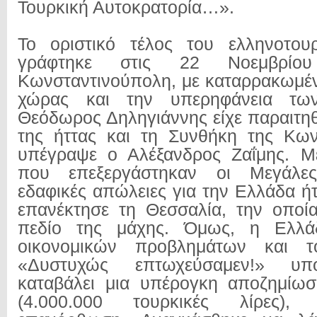
Τουρκική Αυτοκρατορία…».
Το οριστικό τέλος του ελληνοτου
γράφτηκε στις 22 Νοεμβρίο
Κωνσταντινούπολη, με καταρρακωμέν
χώρας και την υπερηφάνεια τ
Θεόδωρος Δηληγιάννης είχε παραιτηθ
της ήττας και τη Συνθήκη της Κων
υπέγραψε ο Αλέξανδρος Ζαΐμης. Μ
που επεξεργάστηκαν οι Μεγάλες
εδαφικές απώλειες για την Ελλάδα ή
επανέκτησε τη Θεσσαλία, την οποία
πεδίο της μάχης. Όμως, η Ελλ
οικονομικών προβλημάτων και το
«Δυστυχώς επτωχεύσαμεν!» υπ
καταβάλει μια υπέρογκη αποζημίωσ
(4.000.000 τουρκικές λίρες)