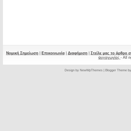
Νομική Σημείωση
|
Επικοινωνία
|
Διαφήμιση
|
Στείλε μας το άρθρο 
ψυχαγωγίας
- All 
Design by
NewWpThemes
| Blogger Theme b