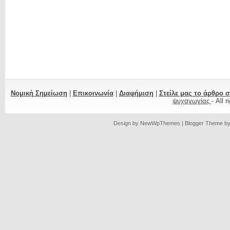
Νομική Σημείωση
|
Επικοινωνία
|
Διαφήμιση
|
Στείλε μας το άρθρο 
ψυχαγωγίας
- All 
Design by
NewWpThemes
| Blogger Theme b