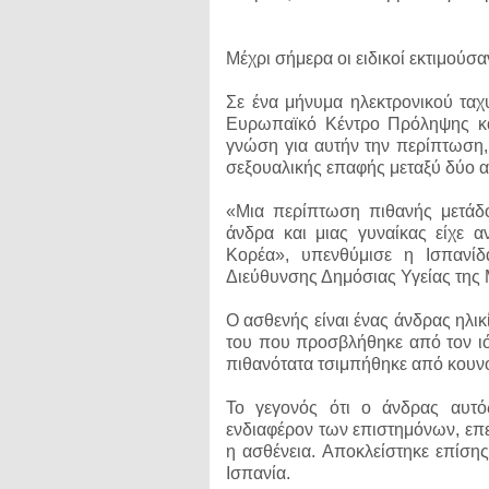
Μέχρι σήμερα οι ειδικοί εκτιμούσα
Σε ένα μήνυμα ηλεκτρονικού ταχ
Ευρωπαϊκό Κέντρο Πρόληψης και
γνώση για αυτήν την περίπτωση
σεξουαλικής επαφής μεταξύ δύο 
«Μια περίπτωση πιθανής μετάδ
άνδρα και μιας γυναίκας είχε α
Κορέα», υπενθύμισε η Ισπανίδ
Διεύθυνσης Δημόσιας Υγείας της 
Ο ασθενής είναι ένας άνδρας ηλι
του που προσβλήθηκε από τον ιό 
πιθανότατα τσιμπήθηκε από κουνο
Το γεγονός ότι ο άνδρας αυτ
ενδιαφέρον των επιστημόνων, επει
η ασθένεια. Αποκλείστηκε επίση
Ισπανία.