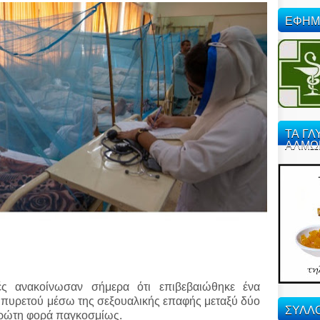
ΕΦΗΜ
ΤΑ ΓΛ
ΑΛΜΩ
χές ανακοίνωσαν σήμερα ότι επιβεβαιώθηκε ένα
 πυρετού μέσω της σεξουαλικής επαφής μεταξύ δύο
ΣΥΛΛΟ
πρώτη φορά παγκοσμίως.