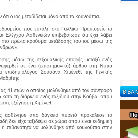
ν ότι ο ιός μεταδίδεται μόνο από τα κουνούπια.
υδρομείου που εστάλη στο Γαλλικό Πρακτορείο το
 Ελέγχου Ασθενειών επιβεβαίωσε ότι έχει λάβει
, «το πρώτο κρούσμα μετάδοσης του ιού μέσω της
ανδρών».
οσης μέσω της σεξουαλικής επαφής μεταξύ ενός
ναφερθεί σε ένα (επιστημονικό) άρθρο στη Νότια
α επιδημιολόγος Σουσάνα Χιμένεθ, της Γενικής
Μαδρίτης.
κίας 41 ετών ο οποίος μολύνθηκε από τον σύντροφό
ΒΙΒΛ
κατά τη διάρκεια ενός ταξιδιού στην Κούβα, όπου
ύπι, εξήγησε η Χιμένεθ.
ός ασθένησε από δάγκειο πυρετό προκάλεσε το
δή δεν είχε ταξιδέψει σε χώρα όπου είναι ενδημική
ς η πιθανότητα να μολύνθηκε από κουνούπια στην