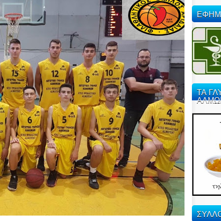
ΕΦΗΜ
ΤΑ ΓΛ
ΑΛΜΩ
ΣΥΛΛΟ