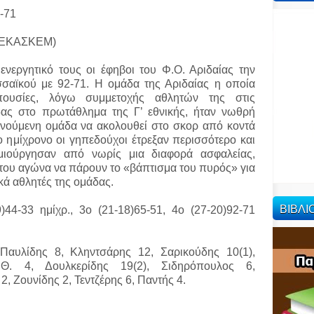
-71
ων ΕΚΑΣΚΕΜ)
νεργητικό τους οι έφηβοι του Φ.Ο. Αριδαίας την
σσαϊκού με 92-71. Η ομάδα της Αριδαίας η οποία
πουσίες, λόγω συμμετοχής αθλητών της στις
ας στο πρωτάθλημα της Γ’ εθνικής, ήταν νωθρή
ενούμενη ομάδα να ακολουθεί στο σκορ από κοντά
 ημίχρονο οι γηπεδούχοι έτρεξαν περισσότερο και
ιούργησαν από νωρίς μια διαφορά ασφαλείας,
ς του αγώνα να πάρουν το «βάπτισμα του πυρός» για
κά αθλητές της ομάδας.
ΒΙΒΛ
)44-33 ημίχρ., 3ο (21-18)65-51, 4ο (27-20)92-71
Παυλίδης 8, Κληντσάρης 12, Σαρικούδης 10(1),
 Θ. 4, Δουλκερίδης 19(2), Σιδηρόπουλος 6,
, Ζουνίδης 2, Τεντζέρης 6, Παντής 4.