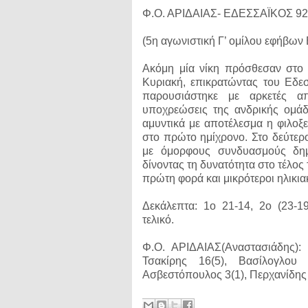
Φ.Ο. ΑΡΙΔΑΙΑΣ- ΕΔΕΣΣΑΪΚΟΣ 92
(5η αγωνιστική Γ’ ομίλου εφήβ
Ακόμη μία νίκη πρόσθεσαν στο ε
Κυριακή, επικρατώντας του Εδε
παρουσιάστηκε με αρκετές α
υποχρεώσεις της ανδρικής ομάδ
αμυντικά με αποτέλεσμα η φιλοξ
στο πρώτο ημίχρονο. Στο δεύτερο
με όμορφους συνδυασμούς δημ
δίνοντας τη δυνατότητα στο τέλο
πρώτη φορά και μικρότεροι ηλικια
Δεκάλεπτα: 1ο 21-14, 2ο (23-19
τελικό.
Φ.Ο. ΑΡΙΔΑΙΑΣ(Αναστασιάδης): 
Τσακίρης 16(5), Βασίλογλου
Ασβεστόπουλος 3(1), Περχανίδης 2