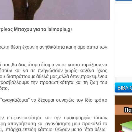
ρίνας Μπαχου για το ialmopia.gr
τη θέση έχουν η ανηθικότητα και η ομοιότητα των
 σου,θα δεις άτομα έτοιμα να σε κατασπαράξουν,να
τήσουν και να σε πληγώσουν χωρίς κανένα ίχνος
 που διαπράττουμε άθελά μας,αλλά όταν,προκειμένου
προσβάλλουμε την προσωπικότητα και τη ζωή του
ΒΙΒΛ
ρόπο.
'αναγκάζομαι'' να δέχομαι συνεχώς τον ίδιο τρόπο
ν επιφανειακότητα και την ομοιομορφία τόσων
ρη απογοήτευση και αγανάκτηση μου προκαλεί το
 υπάρχει,επειδή κάποιοι θέλουν με το ''έτσι θέλω''