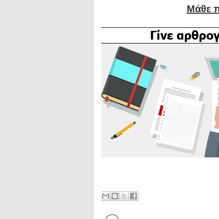
Μάθε π