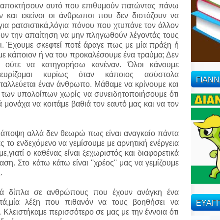
να αποκτήσουν αυτό που επιθυμούν πατώντας πάνω
 και εκείνοι οι άνθρωποι που δεν διστάζουν να
όγια ρατσιστικά,λόγια πόνου που χτυπάνε τον άλλον
ουν την απαίτηση να μην πληγωθούν λέγοντάς τους
τοι. Έχουμε σκεφτεί ποτέ άραγε πως με μία πράξη ή
με κάποιον ή να του προκαλέσουμε ένα τραύμα; Δεν
ούτε να κατηγορήσω κανέναν. Όλοι κάνουμε
κνευρίζομαι κυρίως όταν κάποιος ασύστολα
ΓΙΑΝ
μεταλλεύεται έναν άνθρωπο. Μάθαμε να κρίνουμε και
 των υπολοίπων χωρίς να συνειδητοποιήσουμε ότι
ά μονάχα να κοιτάμε βαθιά τον εαυτό μας και να τον
 άποψη αλλά δεν θεωρώ πως είναι αναγκαίο πάντα
 το ενδεχόμενο να γεμίσουμε με αρνητική ενέργεια
,γιατί ο καθένας είναι ξεχωριστός και διαφορετικά
ση. Στο κάτω κάτω είναι ''χρέος'' μας να γεμίζουμε
.
ικά δίπλα σε ανθρώπους που έχουν ανάγκη ένα
ΕΥΑΓΓ
ατά,μία λέξη που πιθανόν να τους βοηθήσει να
 Κλειστήκαμε περισσότερο σε μας με την έννοια ότι