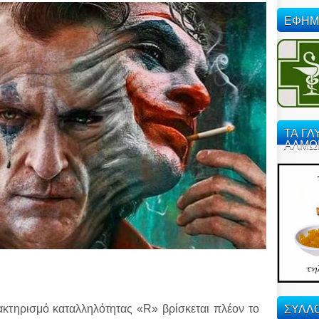
ΕΦΗΜ
ΤΑ ΓΛ
ΑΛΜΩ
ΣΥΛΛΟ
ακτηρισμό καταλληλότητας «R» βρίσκεται πλέον το