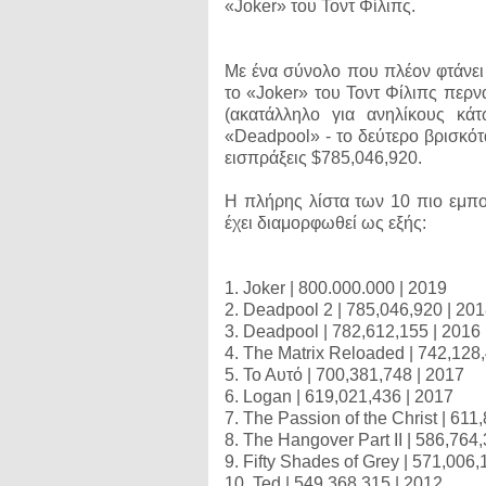
«Joker» του Τοντ Φίλιπς.
Με ένα σύνολο που πλέον φτάνει
το «Joker» του Τοντ Φίλιπς περν
(ακατάλληλο για ανηλίκους κ
«Deadpool» - το δεύτερο βρισκότ
εισπράξεις $785,046,920.
Η πλήρης λίστα των 10 πιο εμπο
έχει διαμορφωθεί ως εξής:
1. Joker | 800.000.000 | 2019
2. Deadpool 2 | 785,046,920 | 20
3. Deadpool | 782,612,155 | 2016
4. The Matrix Reloaded | 742,128
5. Το Αυτό | 700,381,748 | 2017
6. Logan | 619,021,436 | 2017
7. The Passion of the Christ | 611
8. The Hangover Part II | 586,764
9. Fifty Shades of Grey | 571,006,
10. Ted | 549,368,315 | 2012