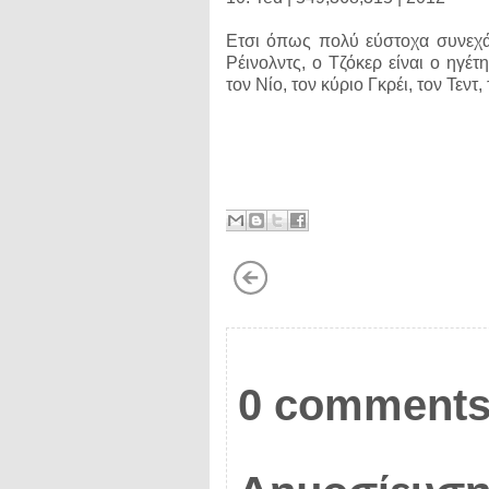
Ετσι όπως πολύ εύστοχα συνεχά
Ρέινολντς, ο Τζόκερ είναι ο ηγέτ
τον Νίο, τον κύριο Γκρέι, τον Τεντ
0 comments