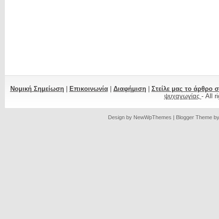
Νομική Σημείωση
|
Επικοινωνία
|
Διαφήμιση
|
Στείλε μας το άρθρο 
ψυχαγωγίας
- All 
Design by
NewWpThemes
| Blogger Theme b