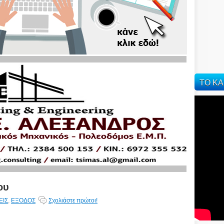
ΤΟ ΚΑ
ου
ΕΙΣ
,
ΕΞΟΔΟΣ
Σχολιάστε πρώτοι!