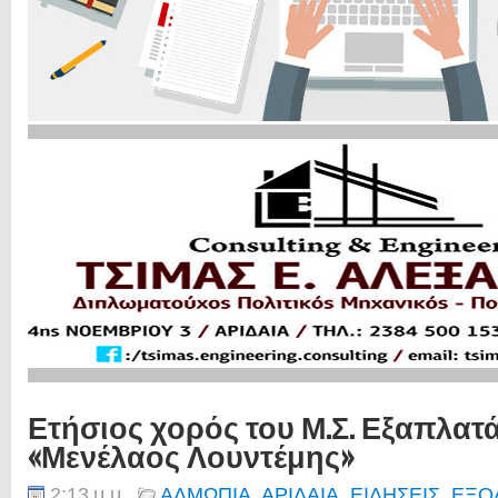
Ετήσιος χορός του Μ.Σ. Εξαπλατ
«Μενέλαος Λουντέμης»
2:13 μ.μ.
ΑΛΜΩΠΙΑ
,
ΑΡΙΔΑΙΑ
,
ΕΙΔΗΣΕΙΣ
,
ΕΞΟ