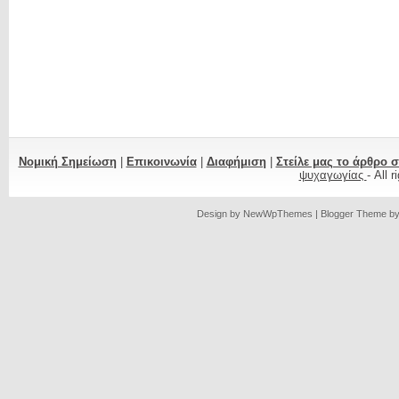
Νομική Σημείωση
|
Επικοινωνία
|
Διαφήμιση
|
Στείλε μας το άρθρο 
ψυχαγωγίας
- All 
Design by
NewWpThemes
| Blogger Theme b