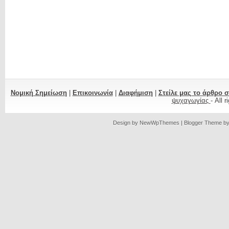
Νομική Σημείωση
|
Επικοινωνία
|
Διαφήμιση
|
Στείλε μας το άρθρο 
ψυχαγωγίας
- All 
Design by
NewWpThemes
| Blogger Theme b