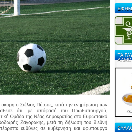
ΕΦΗΜ
ΤΑ ΓΛ
ΑΛΜΩ
ε ακόμη ο Στέλιος Πέτσας, κατά την ενημέρωση των
όσθεσε ότι, με απόφασή του Πρωθυπουργού,
υτική Ομάδα της Νέας Δημοκρατίας στο Ευρωπαϊκό
Θοδωρής Ζαγοράκης, μετά τη δήλωση του διεθνή
ΣΥΛΛΟ
επέρριπτε ευθύνες σε κυβέρνηση και υφυπουργό