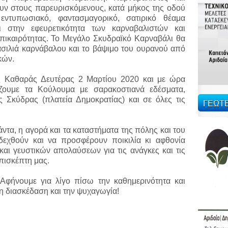
υν στους παρευρισκόμενους, κατά μήκος της οδού
εντυπωσιακό, φαντασμαγορικό, σατιρικό θέαμα
 στην εφευρετικότητα των καρναβαλιστών και
επικαιρότητας. Το Μεγάλο Σκυδραϊκό Καρναβάλι θα
ασιλιά καρνάβαλου και το βάψιμο του ουρανού από
κών.
ς Καθαράς Δευτέρας 2 Μαρτίου 2020 και με ώρα
άζουμε τα Κούλουμα με σαρακοστιανά εδέσματα,
 Σκύδρας (πλατεία Δημοκρατίας) και σε όλες τις
ΓΕΩΤ
ντα, η αγορά και τα καταστήματα της πόλης και του
δεχθούν και να προσφέρουν ποικιλία κι αφθονία
αι γευστικών απολαύσεων για τις ανάγκες και τις
πισκέπτη μας.
. Αφήνουμε για λίγο πίσω την καθημερινότητα και
η διασκέδαση και την ψυχαγωγία!