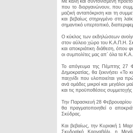
Με καλή και συντονισμένη προετο
που το διοργανώνουν, που συμμε
μαζική ανταπόκριση και τη συμμ
και βεβαίως στηριγμένο στη λαϊ
σημαντικό υπερτοπικό, διαπεριφερ
Ο κύκλος των εκδηλώσεων ανοίγε
στον αύλειο χώρο του Κ.Α.Π.Η. Σκ
και αποκριάτικη διάθεση, όπου φ
οι συμπολίτες μας απ΄ όλα τα Κ.Α
Το απόγευμα της Πέμπτης 27 Φ
Δημοκρατίας, θα ξεκινήσει «Το 
παιχνίδι που υλοποιείται για π
ανά ομάδες μικροί και μεγάλοι μαζ
και τις προϋποθέσεις συμμετοχής
Την Παρασκευή 28 Φεβρουαρίου 2
θα πραγματοποιηθεί ο αποκρι
Σκύδρας.
Και βεβαίως, την Κυριακή 1 Μαρτ
Σκυδραϊκό Καρναβάλι, η Μεγά