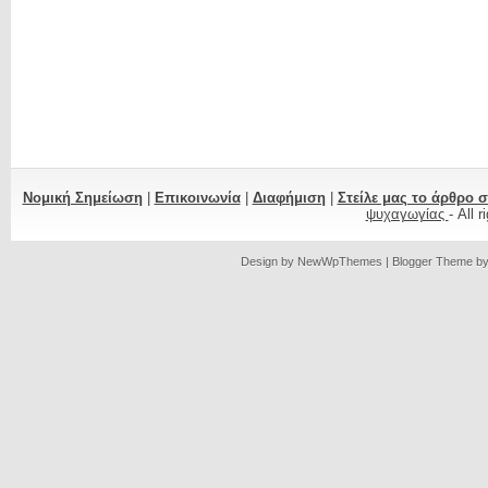
Νομική Σημείωση
|
Επικοινωνία
|
Διαφήμιση
|
Στείλε μας το άρθρο 
ψυχαγωγίας
- All 
Design by
NewWpThemes
| Blogger Theme b