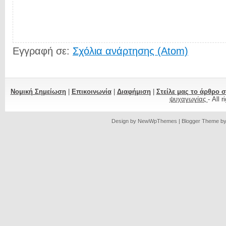
Εγγραφή σε:
Σχόλια ανάρτησης (Atom)
Νομική Σημείωση
|
Επικοινωνία
|
Διαφήμιση
|
Στείλε μας το άρθρο 
ψυχαγωγίας
- All 
Design by
NewWpThemes
| Blogger Theme b