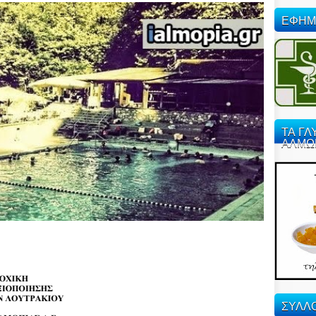
ΕΦΗΜ
ΤΑ ΓΛ
ΑΛΜΩ
ΣΥΛΛΟ