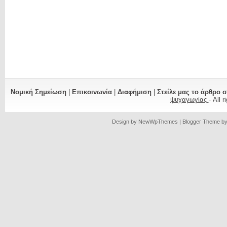
Νομική Σημείωση
|
Επικοινωνία
|
Διαφήμιση
|
Στείλε μας το άρθρο 
ψυχαγωγίας
- All 
Design by
NewWpThemes
| Blogger Theme b