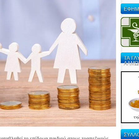
ΕΦΗΜ
ΤΑ ΓΛ
ΑΛΜΩ
ΣΥΛΛΟ
 καταβληθεί το επίδομα παιδιού στους τραπεζικούς