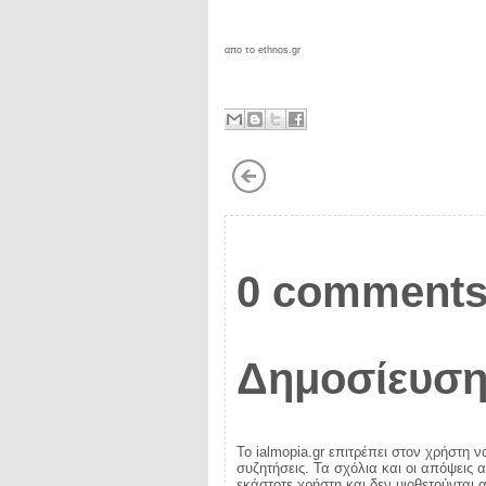
απο το ethnos.gr
0 comments
Δημοσίευση
Το ialmopia.gr επιτρέπει στον χρήστη ν
συζητήσεις. Τα σχόλια και οι απόψεις 
εκάστοτε χρήστη και δεν υιοθετούνται α