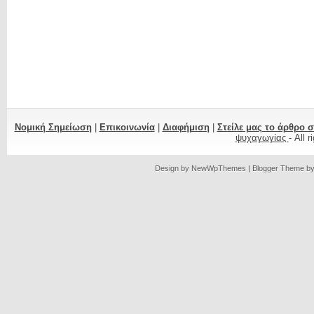
Νομική Σημείωση
|
Επικοινωνία
|
Διαφήμιση
|
Στείλε μας το άρθρο 
ψυχαγωγίας
- All 
Design by
NewWpThemes
| Blogger Theme b