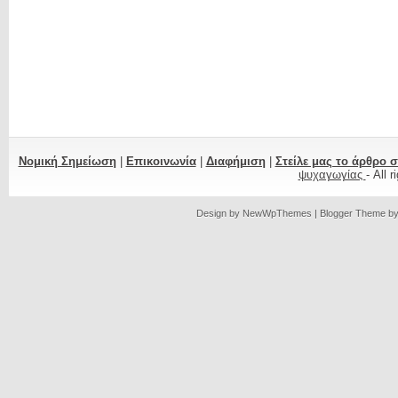
Νομική Σημείωση
|
Επικοινωνία
|
Διαφήμιση
|
Στείλε μας το άρθρο 
ψυχαγωγίας
- All 
Design by
NewWpThemes
| Blogger Theme b